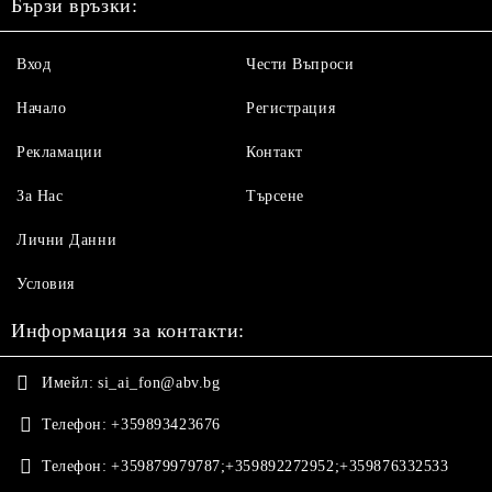
Бързи връзки:
Вход
Чести Въпроси
Начало
Регистрация
Рекламации
Контакт
За Нас
Търсене
Лични Данни
Условия
Информация за контакти:
Имейл:
si_ai_fon@abv.bg
Телефон:
+359893423676
Телефон:
+359879979787;+359892272952;+359876332533