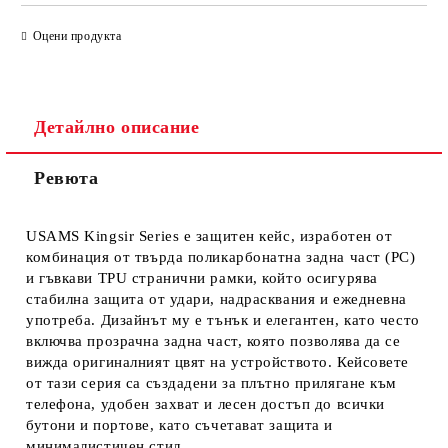
САМО ПОПЪЛНЕТЕ 4 ПОЛЕТА
Оцени продукта
Детайлно описание
Ревюта
Ние ще се свържем с вас в рамките на работния ден.
USAMS Kingsir Series е защитен кейс, изработен от
комбинация от твърда поликарбонатна задна част (PC)
и гъвкави TPU странични рамки, който осигурява
стабилна защита от удари, надрасквания и ежедневна
употреба. Дизайнът му е тънък и елегантен, като често
включва прозрачна задна част, която позволява да се
вижда оригиналният цвят на устройството. Кейсовете
от тази серия са създадени за плътно прилягане към
телефона, удобен захват и лесен достъп до всички
бутони и портове, като съчетават защита и
минималистичен стил.