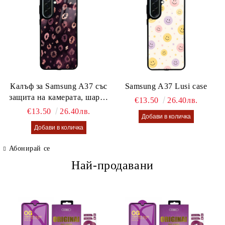
Калъф за Samsung A37 със
Samsung A37 Lusi case
защита на камерата, шарен
€13.50
26.40лв.
калъф Lusi case
€13.50
26.40лв.
Абонирай се
Най-продавани