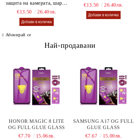
защита на камерата, шарен
€13.50
26.40лв.
калъф Lusi case
€13.50
26.40лв.
Абонирай се
Най-продавани
HONOR MAGIC 8 LITE
SAMSUNG A17 OG FULL
OG FULL GLUE GLASS
GLUE GLASS
€7.70
15.06лв.
€7.67
15.00лв.