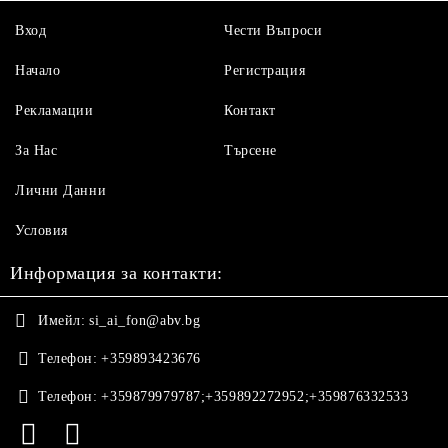
Вход
Чести Въпроси
Начало
Регистрация
Рекламации
Контакт
За Нас
Търсене
Лични Данни
Условия
Информация за контакти:
Имейл:
si_ai_fon@abv.bg
Телефон:
+359893423676
Телефон:
+359879979787;+359892272952;+359876332533