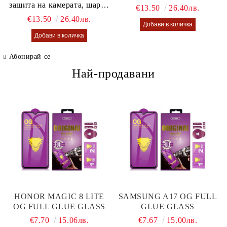
защита на камерата, шарен
€13.50
26.40лв.
калъф Lusi case
€13.50
26.40лв.
Абонирай се
Най-продавани
HONOR MAGIC 8 LITE
SAMSUNG A17 OG FULL
OG FULL GLUE GLASS
GLUE GLASS
€7.70
15.06лв.
€7.67
15.00лв.