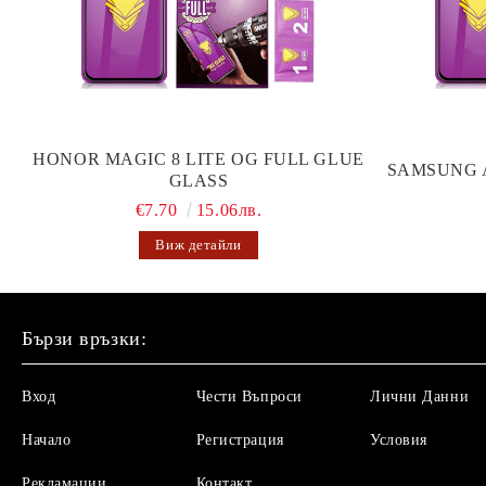
HONOR MAGIC 8 LITE OG FULL GLUE
SAMSUNG 
GLASS
€7.70
15.06лв.
Виж детайли
Бързи връзки:
Вход
Чести Въпроси
Лични Данни
Начало
Регистрация
Условия
Рекламации
Контакт