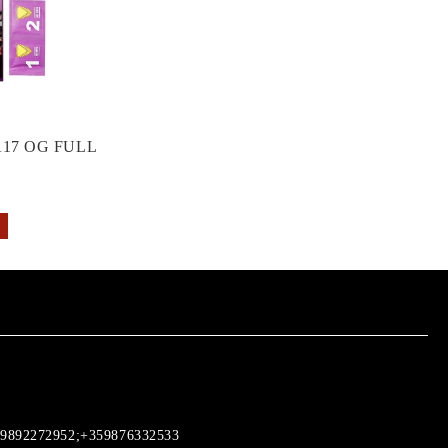
17 OG FULL
9892272952;+359876332533