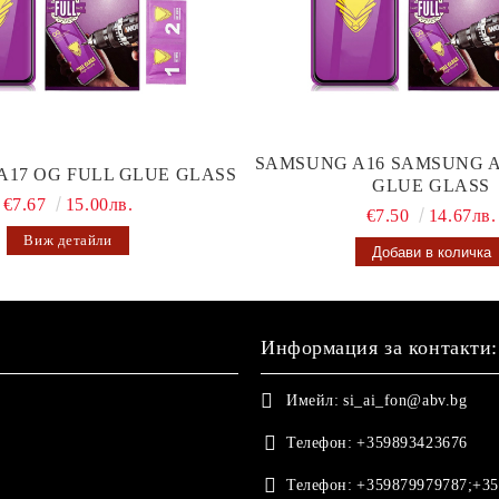
SAMSUNG A16 SAMSUNG A
A17 OG FULL GLUE GLASS
GLUE GLASS
€7.67
15.00лв.
€7.50
14.67лв.
Виж детайли
Информация за контакти:
Имейл:
si_ai_fon@abv.bg
Телефон:
+359893423676
Телефон:
+359879979787;+35