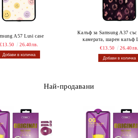
Калъф за Samsung A37 със
msung A57 Lusi case
камерата, шарен калъф L
€13.50
26.40лв.
€13.50
26.40лв
Най-продавани