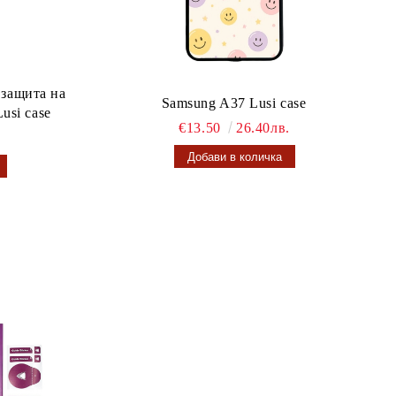
 защита на
Samsung A37 Lusi case
usi case
€13.50
26.40лв.
.