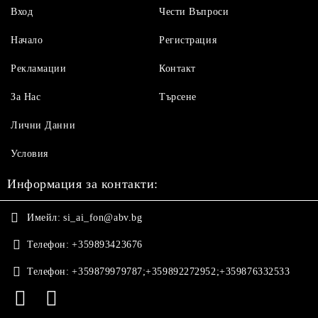
Вход
Чести Въпроси
Начало
Регистрация
Рекламации
Контакт
За Нас
Търсене
Лични Данни
Условия
Информация за контакти:
Имейл:
si_ai_fon@abv.bg
Телефон:
+359893423676
Телефон:
+359879979787;+359892272952;+359876332533