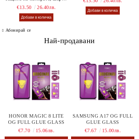
€13.50
26.40лв.
калъф Lusi case
€13.50
26.40лв.
Абонирай се
Най-продавани
HONOR MAGIC 8 LITE
SAMSUNG A17 OG FULL
OG FULL GLUE GLASS
GLUE GLASS
€7.70
15.06лв.
€7.67
15.00лв.