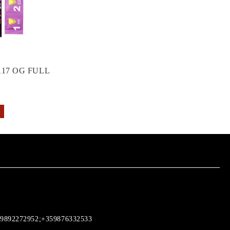
17 OG FULL
9892272952;+359876332533