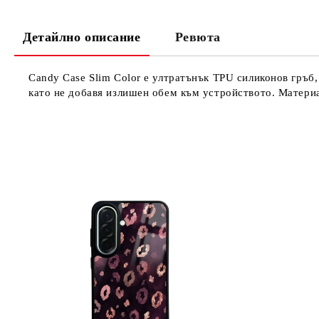
Детайлно описание
Ревюта
Candy Case Slim Color е ултратънък TPU силиконов гръб,
като не добавя излишен обем към устройството. Материа