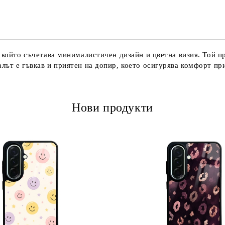
Ние ще се свържем с вас в рамки
 който съчетава минималистичен дизайн и цветна визия. Той пр
лът е гъвкав и приятен на допир, което осигурява комфорт при
Нови продукти