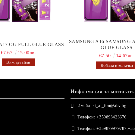
SAMSUNG A16 SAMSUNG A
A17 OG FULL GLUE GLASS
GLUE GLASS
€7.67
15.00лв.
€7.50
14.67лв.
Виж детайли
Информация за контакти:
Имейл:
si_ai_fon@abv.bg
Телефон:
+359893423676
Телефон:
+359879979787;+35