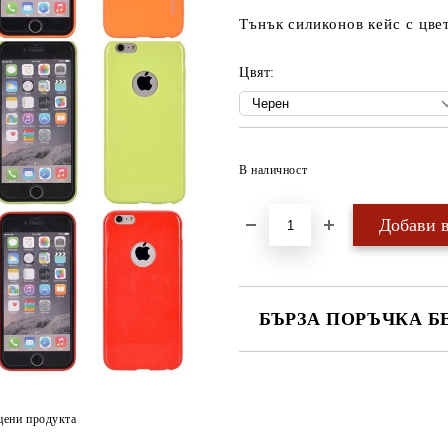
Тънък силиконов кейс с цве
Цвят:
В наличност
БЪРЗА ПОРЪЧКА Б
САМО ПОПЪЛНЕТЕ 4 ПОЛЕТА
цени продукта