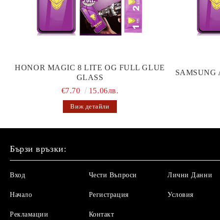
HONOR MAGIC 8 LITE OG FULL GLUE
SAMSUNG 
GLASS
€7.70
15.06лв.
Виж детайли
Бързи връзки:
Вход
Чести Въпроси
Лични Данни
Начало
Регистрация
Условия
Рекламации
Контакт