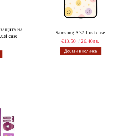
 защита на
Samsung A37 Lusi case
usi case
€13.50
26.40лв.
.