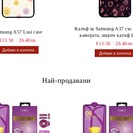
Калъф за Samsung A37 със
msung A57 Lusi case
камерата, шарен калъф L
€13.50
26.40лв.
€13.50
26.40лв
Най-продавани